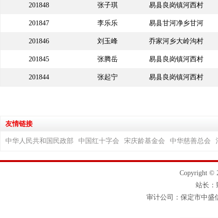
201848
张子琪
易县良岗镇河西村
201847
李乐乐
易县甘河净乡甘河
201846
刘玉峰
乔家河乡大岭沟村
净村
201845
张腾岳
易县良岗镇河西村
201844
张起宁
易县良岗镇河西村
友情链接
中华人民共和国民政部
中国红十字会
宋庆龄基金会
中华慈善总会
Copyrigh
站长
审计公司：保定市中盛信