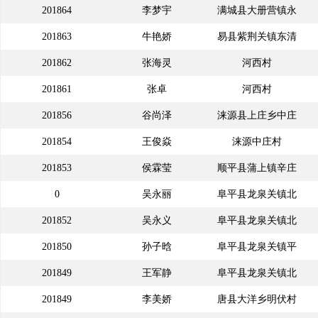
201864
李梦宇
满城县大册营镇永
南庄村
201863
牛艳娇
易县紫荆关镇东清
南庄村
201862
张海灵
河西村
源村
201861
张卓
河西村
201856
谷尚泽
涞源县上庄乡中庄
201854
王俊焱
涞源中庄村
村
201853
侯霖莹
顺平县蒲上镇辛庄
0
吴永丽
阜平县龙泉关镇北
村
201852
吴永义
阜平县龙泉关镇北
刘庄村
201850
孙子晗
阜平县龙泉关镇平
刘庄村
201849
王军静
阜平县龙泉关镇北
石头村
201849
李美娇
唐县大洋乡明伏村
刘庄村