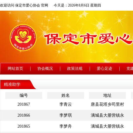
欢迎访问 保定市爱心协会 官网
今天是：2026年8月6日 星期四
网站首页
协会概况
政策法规
爱心足迹
党
精准助学
编号
姓名
地址
201867
李青云
唐县花塔乡司里村
201866
李梦琪
满城县大册营镇永
201865
李梦舟
满城县大册营镇永
南庄村