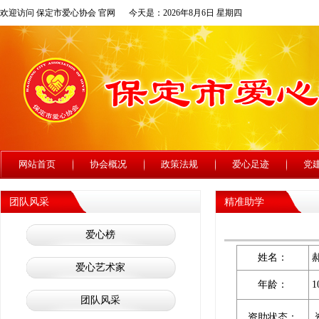
欢迎访问 保定市爱心协会 官网
今天是：2026年8月6日 星期四
网站首页
协会概况
政策法规
爱心足迹
党
团队风采
精准助学
爱心榜
姓名：
爱心艺术家
年龄：
1
团队风采
资助状态：
资