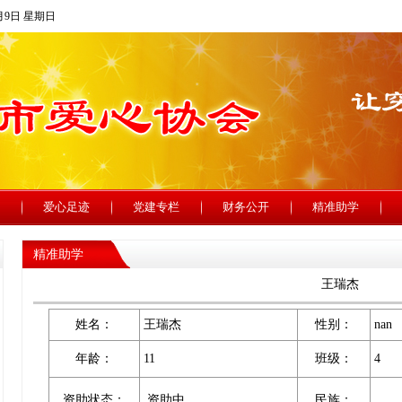
月9日 星期日
爱心足迹
党建专栏
财务公开
精准助学
精准助学
王瑞杰
姓名：
王瑞杰
性别：
nan
年龄：
11
班级：
4
资助状态：
资助中
民族：