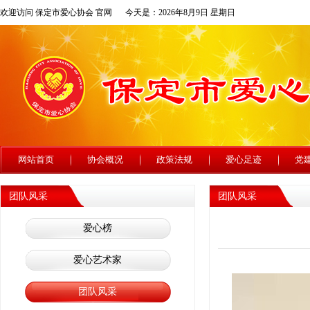
欢迎访问 保定市爱心协会 官网
今天是：2026年8月9日 星期日
网站首页
协会概况
政策法规
爱心足迹
党
团队风采
团队风采
爱心榜
爱心艺术家
团队风采