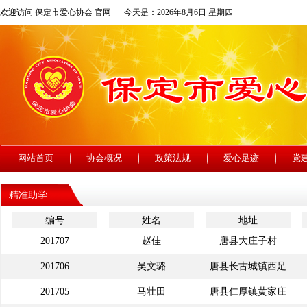
欢迎访问 保定市爱心协会 官网
今天是：2026年8月6日 星期四
网站首页
协会概况
政策法规
爱心足迹
党
精准助学
编号
姓名
地址
201707
赵佳
唐县大庄子村
201706
吴文璐
唐县长古城镇西足
201705
马壮田
唐县仁厚镇黄家庄
里村