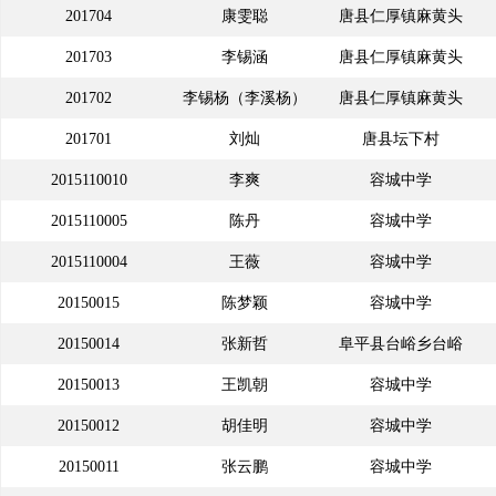
201704
康雯聪
唐县仁厚镇麻黄头
村
201703
李锡涵
唐县仁厚镇麻黄头
村
201702
李锡杨（李溪杨）
唐县仁厚镇麻黄头
村
201701
刘灿
唐县坛下村
村
2015110010
李爽
容城中学
2015110005
陈丹
容城中学
2015110004
王薇
容城中学
20150015
陈梦颖
容城中学
20150014
张新哲
阜平县台峪乡台峪
20150013
王凯朝
容城中学
小学
20150012
胡佳明
容城中学
20150011
张云鹏
容城中学