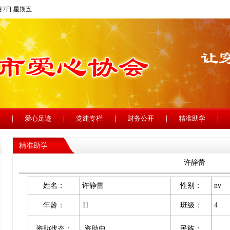
月7日 星期五
爱心足迹
党建专栏
财务公开
精准助学
精准助学
许静蕾
姓名：
许静蕾
性别：
nv
年龄：
11
班级：
4
资助状态：
资助中
民族：