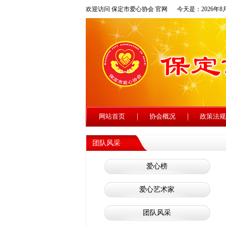
欢迎访问 保定市爱心协会 官网
今天是：2026年8
网站首页
协会概况
政策法规
团队风采
爱心榜
爱心艺术家
团队风采