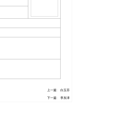
上一篇:
白玉芬
下一篇:
李东泽