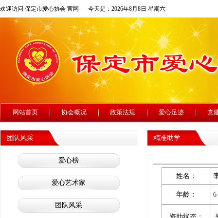
欢迎访问 保定市爱心协会 官网
今天是：2026年8月8日 星期六
网站首页
协会概况
政策法规
爱心足迹
党
团队风采
精准助学
爱心榜
姓名：
爱心艺术家
年龄：
6
团队风采
资助状态：